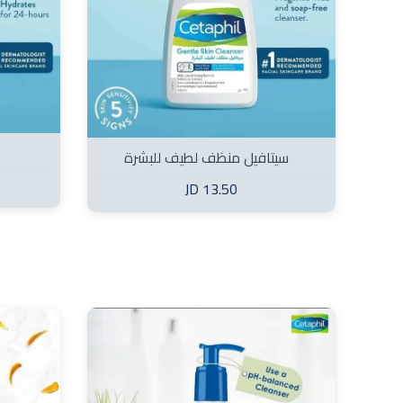
سيتافيل منظف لطيف للبشرة
13.50 JD