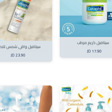
سيتافيل كريم مرطب
سيتافيل واقي شمس للاط
17.90 JD
23.90 JD