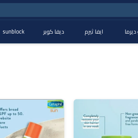
 ديرما
ايفا ثيرم
ديفا كوبر
sunblock