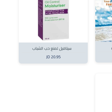
سيتافيل لمنع حب الشباب
20.95 JD