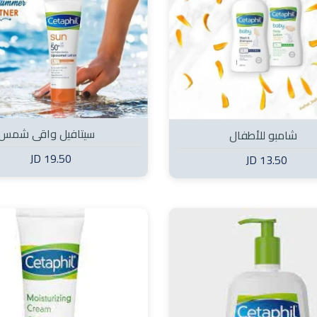
Unnamed 
سيتافيل واقي شمس
شامبو للأطفال
19.50 JD
13.50 JD