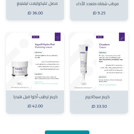
مصل غليكوليفت ليفتينغ
مرطب شفاه متعدد الأداء
(إيفا ثيرم)
36.00 JD
9.25 JD
كريم ترطيب أكوا فيل هيدرا
كريم سيكاديرم
ريتش (إيفا ثيرم)
42.00 JD
33.50 JD