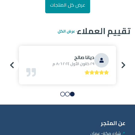
عرض كل المنتجات
تقييم العملاء
· عرض الكل
ديانا صالح
٢٩ كانون الأول ٢٠٢٤ ٨:٠٦ م
عن المتجر
📍
شارع مكة- عمان