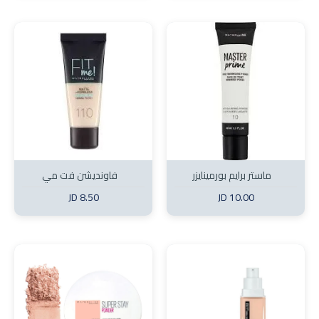
ماستر برايم بورمينايزر
فاونديشن فت مي
8.50 JD
10.00 JD