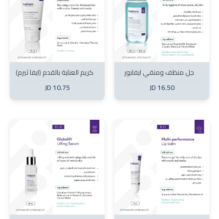
جل منظف ومنقي ايفابور
كريم العناية بالقدم (ايفا ثيرم)
10.75 JD
16.50 JD