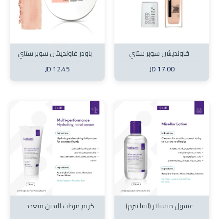
فاونديشن سوبر ستاي
باودر فاونديشن سوبر ستاي
12.45 JD
17.00 JD
غسول ميسيلار (ايفا ثيرم)
كريم مرطب لليدين متعدد
الأداء (إيفا ثيرم)