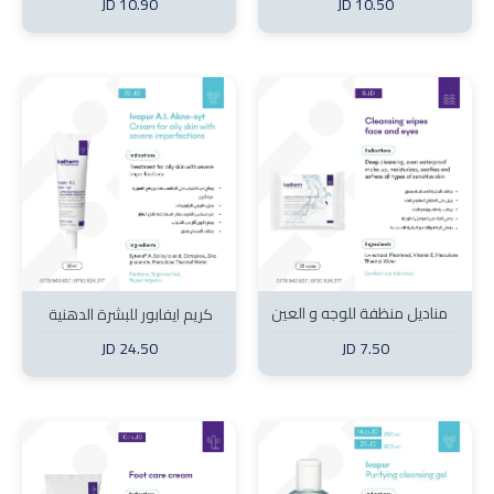
10.90 JD
10.50 JD
مناديل منظفة للوجه و العين
كريم ايفابور للبشرة الدهنية
ذات العيوب الشديدة
7.50 JD
24.50 JD