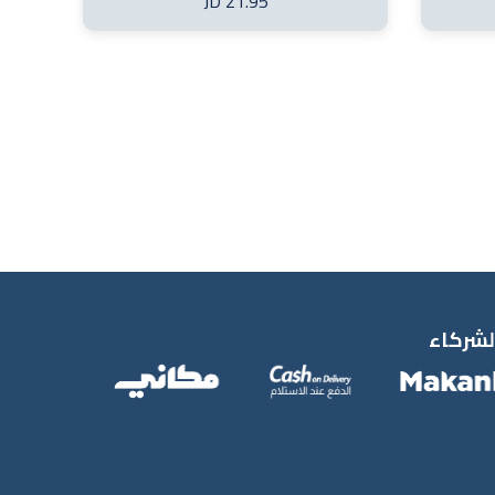
21.95 JD
لشركاء