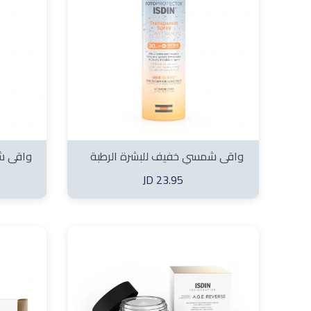
واقي شمسي خفيف للبشرة الرطبة
واقي ش
SPF50+ 250 مل
23.95 JD
مل