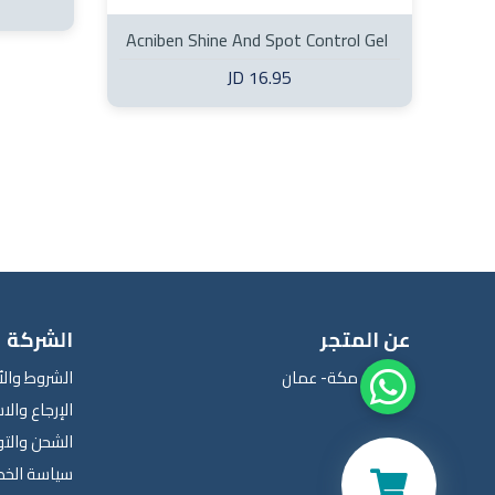
Acniben Shine And Spot Control Gel
Cream
16.95 JD
عن المتجر
الشركة
📍
شارع مكة- عمان
الشروط وال
الإرجاع والا
الشحن والت
سياسة الخ