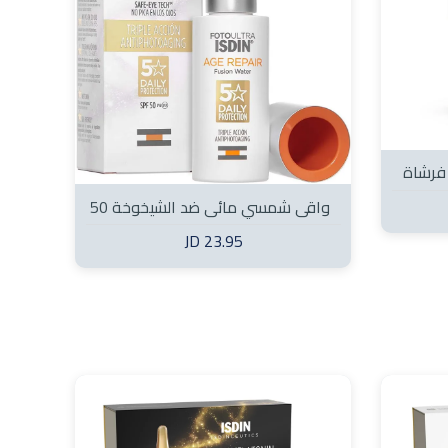
فرشاة
للحماية ضد الضوء الأزرق SPF 50+
واقي شمسي مائي ضد الشيخوخة 50
والأشعة فوق البنفسجية UVB و UVA
مل SPF50+
23.95 JD