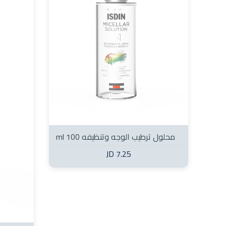
محلول ترطيب الوجه وتنظيفه 100 ml
7.25 JD