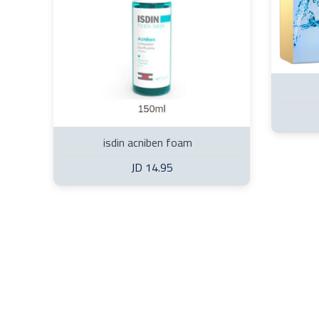
isdin acniben foam
14.95 JD