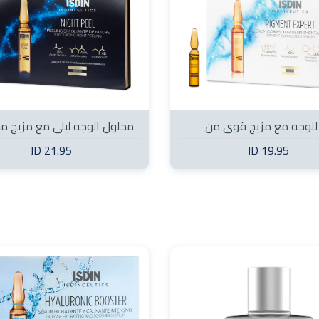
للوجه مع مزيج قوي من
محلول الوجه ليلي مع مزيج م
 التصبغ (10 ampules)
أحماض ألفا هيدروكسي (10
21.95 JD
19.95 JD
ampules)
Unnamed 