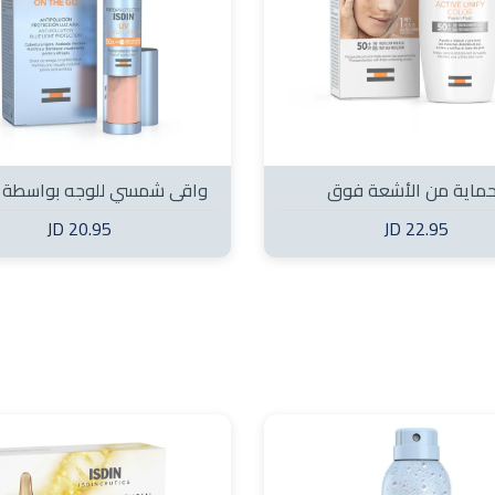
لحماية من الأشعة فوق
واقي شمسي للوجه بواسطة 
 لون SPF50+ 50 مل
20.95 JD
22.95 JD
SPF50+ 2 غم