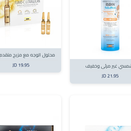
محلول الوجه مع مزيج مت
مضادات الأكسدة والعوامل ا
19.95 JD
مسي غير مرئي وخفيف
(10 ampules)
للبشرة الرطبة للاطفال SPF50+ 250
21.95 JD