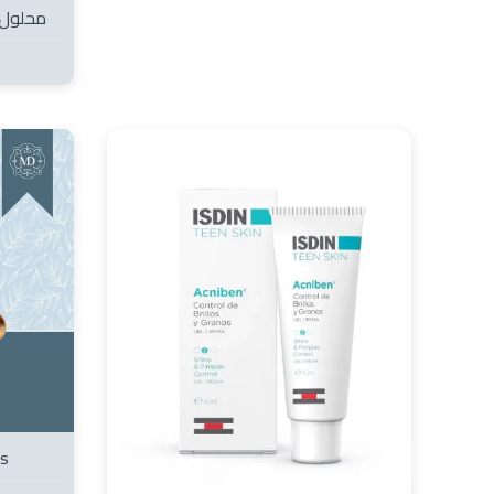
محلول تر
es