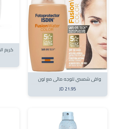
كريم ا
البنفسجية مع
واقي شمسي للوجه مائي مع لون
SPF50+ 50 مل
21.95 JD