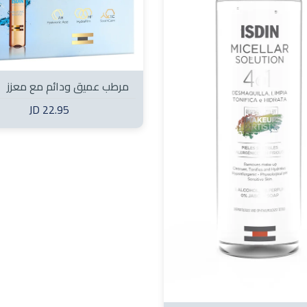
مرطب عميق ودائم مع معزز
الهيالورونيك (10 ampules)
22.95 JD