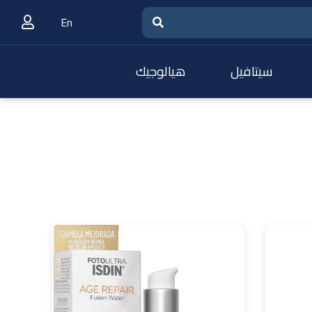
En
سيتافيل
هيالوجيك