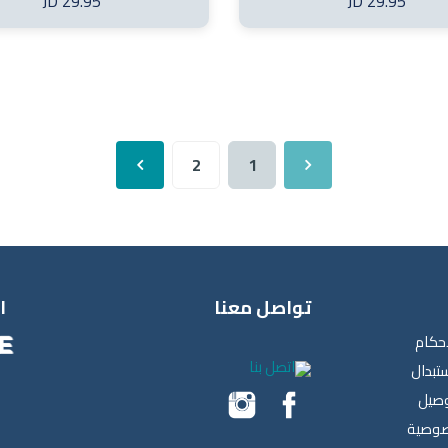
29.95 JD
29.95 JD
2
1
تواصل معنا
ا
أحكام
اتصل بنا
ستبدال
وصيل
صوصية